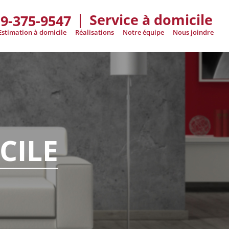
Service à domicile
19-375-9547
Estimation à domicile
Réalisations
Notre équipe
Nous joindre
CILE